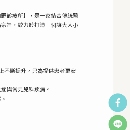
内野診療所】，是一家結合傳統醫
CONTACT US
為宗旨，致力於打造一個讓大人小
leokanshi@gmail.com
0476-46-3621
〒270-1347 千葉縣印西市内野1-5
上不斷提升，只為提供患者更安
敏症與常見兒科疾病。
案。