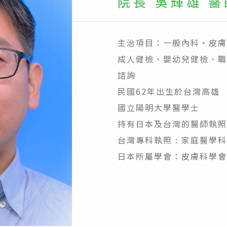
院長 吳輝雄 醫
主治項目：一般內科・皮膚
成人健檢、嬰幼兒健檢、職
諮詢
民國62年出生於台灣高雄
國立陽明大學醫學士
持有日本及台灣的醫師執照
台灣專科執照 : 家庭醫學
日本所屬學會：皮膚科學會