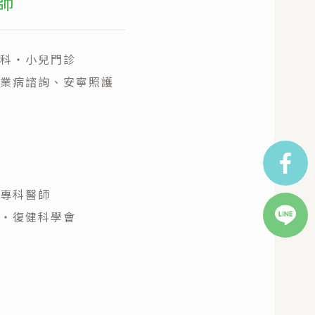
師
CONTACT US
leokanshi@gmail.com
0476-46-3621
科・小兒門診
〒270-1347 千葉縣印西市内野1-5
業病諮詢、安寧照護
科專科醫師
・復健科學會