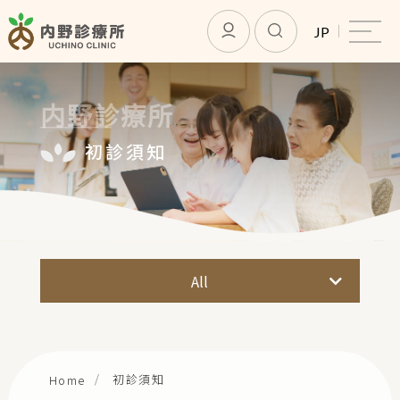
JP
内野診療所
初診須知
内野診所
服務介紹
初診須知
All
預約線上看診
設施標準
加入會員
最新消息
初診須知
Home